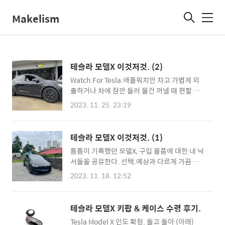
Makelism
메
뉴
테슬라 모델X 이것저것. (2)
Watch For Tesla.애플워치만 차고 가볍게 외
출하거나 차에 잠깐 들러 물건 꺼낼 때 편할 것
같아 구입했는데 예상보다 더 편하고 신뢰도가
2023. 11. 25. 23:19
높아 비싼(29,000원) 가격이 아깝지 않을 정도
로 만족감이 높다. 아이패드, 아이폰 버전과 (아
래)나의 구입 목적인 애플워치 버전, (아래)특이
테슬라 모델X 이것저것. (1)
하게도 맥(MAC) 버전이 있다. (아래) 세팅할 때
틈틈이 기록했던 모델X, 구입 물품에 대한 내 낙
애플워치를 폰키로 사용하고 싶으면 애플워치
서들을 공유한다. 선택.예상과 다르게 가끔 주
에서(중요하다) 'Bluetooth 직접 차량 제어 활
유소에 '차를 세워 주유'하는 것보다 (아래)매일
성화'를 한 후 (아래)테슬라와 페어링 하면 된
2023. 11. 18. 12:52
하는 (아래)X5 45e의 '주차 후 충전'이 (아래)더
다. 참고 사항으로는 두 가지가 있다. 첫째, 애플
편하더라. 내 생활 반경에는 충전기가 많고, 전
워치 셀룰러, 블루투스 버전 모두 폰키로 사용
기차는 적으며 생활 패턴도 다른 사람과 반대
가능하다. (어떤 애플워치든 다 된다는 이야기
테슬라 모델X 키팝 & 케이스 수령 후기.
(어딜 가든 충전소는 비어있다)인 무척 유리한
다) 둘째, 애플워치 정책에 의해 와치 포 테슬라
Tesla Model X 인도 확정. 돌고 돌아 (아래)
환경이라 전기차 구입을 현실화시켜 봤다. 당시