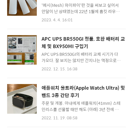
'메시(Mesh) 와이파이'란 것을 써보고 싶어서
했다. 선택. 다음 기준으로 제품 탐색에 들어갔
안달이 난 상태였는데 22년 1월에 홈킷 라우터
다. 첫째, 사람들이 많이 쓰는 FLIR사의 제품일
아이콘을 얻을 수 있다는 소식을 듣고 (아래)
것 둘째, 폰 단자에 연결하는 유선 제품이 아닐
2023. 4. 4. 16:01
https://www.newswire.co.kr/newsRead.php?
것 셋째, 30만원 이하일 것 하지만 위 세 가지 조
no=916230 링크시스 벨롭 트라이밴드 메시
건을 모두 만족하는 제품이 없어 가격을 포기하
라우터, 애플 홈킷 지원받아 보안성 강화 새롭게
고 FLIR C3-X(좌, 637,000원)와 FLIR One
APC UPS BR550GI 정품, 호환 배터리 교
합병된 벨킨 인터내셔널(Belkin
Edge Pro (우, 738,9..
체 및 BX950MI 구입기
International) 및 FIT(Foxconn
APC UPS BR550GI의 배터리 교체 시기가 다
Interconnect Technology) 인터커넥트 홈 사
가오다. 잘 보지는 않지만 간지나는 액정으로 심
업부인 링크시스(Linksys)가 애플(Apple) 홈
리적 만족감을 주는 '나의' UPS의 (아래) UPS
킷(HomeKit)이 자사의 ‘링
2022. 12. 15. 16:38
를 지르다. - 2. BR550GI 세팅 (1) UPS를 지르
www.newswire.co.kr 득템을 위해 충동적으
다. - 2. BR550GI 세팅 (1) APC BR550GI를 지
로 주문했다. 박스. 포장이 좀 과한 것 아닌가 싶
르다. http://makelism.tistory.com/53 먼저
었으나 (아래) 본 제품 박스가 크긴 크더라 (아
애플워치 울트라(Apple Watch Ultra) 및
글 내용대로 스펙을 보고도 의미를 모르니. 그냥
래) 주문할..
밴드 3종 간단 후기
더 좋아보이는 BR550GI로 구입했다. 박스. 아
주문 및 개봉. 아내에게 애플워치(41mm) 스테
무 생각 없이 들었다가 묵직한 무게에 놀랐다.
인리스를 선물할 때만 해도 (아래) 3년 전에 구
(선적 www.makelism.net 배터리 지속 시간
입한 내 애플워치의 (아래) 애플워치4 에르메스
이 극단적으로 짧아지더라. 사용한 지 약 4~5년
2022. 11. 19. 08:58
(Apple Watch Hermès) - 1. 개봉. 애플워치4
만에 '나도 UPS 배터리 교체를 해보는구나'는
에르메스 (Apple Watch Hermès) - 1. 개봉.
설레는 마음으로 배터리를 주문했다. 정품 배터