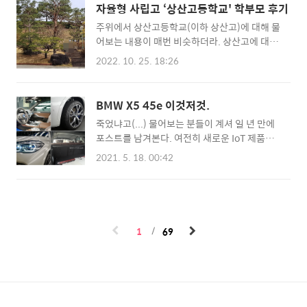
선택. 배터리 교체 및 수리 후. (아래) 시계를 지
리 구입 및 교체. 패키징..
자율형 사립고 ‘상산고등학교' 학부모 후기
르다. - 3. 애플 워치 자가 수리. 배터리 스웰링.
주위에서 상산고등학교(이하 상산고)에 대해 물
검토했던 일반 시계는 보류하고. (아래) 시계를
어보는 내용이 매번 비슷하더라. 상산고에 대해
지르다. - 1. 애플 워치. 애플 워치3 셀룰러(LTE)
알고 싶어 하는 분들께 도움이 되길 바라며
버전 www.makelism.net 만족도가 너무 높
2022. 10. 25. 18:26
‘내’가 옆에서 보고 추측했던 그리고 ‘내’가 느꼈
아 하나도 안 부러웠는데 애플워치 울트라 출시
던 것들을 메시지 앱에 답변했던 내용을 바탕으
소식을 보고 저질러 버렸다. 티타늄이라니....
로 의심의 흐름식으로 작성하여 공유한다. 겹치
(아래) 항상 느끼지만 패키징은 2015년에 구입
BMW X5 45e 이것저것.
는 부분이 많아 섹션을 명확하게 나눌 수 없지만
했던 애플워치 1세대가 최고인 ..
죽었냐고(...) 물어보는 분들이 계셔 일 년 만에
‘입시 - 학교 생활 - 기숙사 생활 (의식주) - 기
포스트를 남겨본다. 여전히 새로운 IoT 제품들
타’ 항목으로 적어봤다. 내가 워낙 히키 성향이
을 즐기고 있으나 정리가 안 되어 무엇을 적을지
기도 하고 특히 학생들 신원이 노출될까봐 첨부
2021. 5. 18. 00:42
고민하다가 한 커뮤니티에 정리한 글(2020년 9
된 사진들 모자이크가 심하니 참고만... 또한 이
월 15일 작성)을 재탕하는 것이 좋겠다는 생각
포스트는 재학생이 아니라 옆에서 구경하는 사
이 들었다. 워낙 성격이 히키코모리적이라 커뮤
람이 작성했으니 믿지 말아라. 입시 중학교 내신
니티니 오픈 채팅이니 이런 것 안 좋아하지만 특
은? 무단결석 등 출결 문제있으면 안 된다. 1학
별히 많은 도움을 받았던 커뮤니티에는 꼭 도움
년 내신은 성적 산출에는 들어가지 않는다. 입시
1
69
이 될만한 글을 하나씩 남겨 은혜(?)를 갚는데
에 반영되는..
이 글 역시 그렇다. ------- 시작 ------- 아직 댓
글이 부족해 정회원이 될 수 없는 유령 회원입니
다. (등업을 위한 댓글 작성이 아직 쑥스럽더라
고요) 이번에 X5를 구입하며 회원님들이 공유