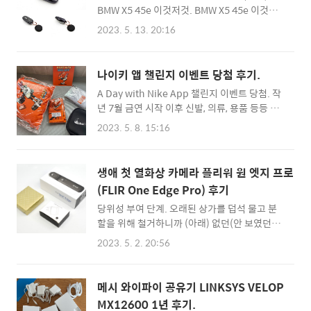
가 백그라운드에서 돌지 않기 때문에..
BMW X5 45e 이것저것. BMW X5 45e 이것저
에는 FSD(나중에 어떻게 될지 모르겠지만 현재
것. 죽었냐고(...) 물어보는 분들이 계셔 일 년 만
는 환불해 주면 좋겠다) 뽕을 심하게 맞았던 나
2023. 5. 13. 20:16
에 포스트를 남겨본다. 여전히 새로운 IoT 제품
이기에 전기차는 당연히 테슬라였고, 테슬라 중
들을 즐기고 있으나 정리가 안 되어 무엇을 적을
에서도 유모차 태우기 편할 것 같은(내 애들은
지 고민하다가 한 커뮤니티에 정리한 글(2020
커서 뛰어다니는데 왜?) 모델X를, 외장은 한국
나이키 앱 챌린지 이벤트 당첨 후기.
년 9월 15일 www.makelism.net 모델X 인도
대표 색상인 무채색 중 검정으로, 내장은 너무도
A Day with Nike App 챌린지 이벤트 당첨. 작
를 희망한다는 설문 조사를 하고 (아래) 혼자 신
당연하게 검정으로 선택했다가 코엑스에서 아
년 7월 금연 시작 이후 신발, 의류, 용품 등등 미
나하며 (아내는 모델X를 싫어한다. 처음에 무반
이오닉5의..
친 듯이 나이키 제품을 퍼 나르고 있는데 갑자기
응이었다가 팔콘도어 보자마자 극렬 안티가 된
2023. 5. 8. 15:16
Nike 앱을 출시하더니 이벤트까지 하더라. 침
케이스) 이것저것 준비를 시작했다. 전통적인
대에 누워있다가 잠이 안와 새벽에 기계적으로
자동차 키가 기본 품목이 아니더라도 폰(혹은
신청했는데 챌린지 우승자 1000명 안에 들어서
애플워치)키와 카드키로도 충분하고 이게 더 장
생애 첫 열화상 카메라 플리워 원 엣지 프로
당첨이라고? (아래) 기분 좋아서 포스팅했다.
점이 많다고 판단하여 키팝(Key Fob)이 필요하
(FLIR One Edge Pro) 후기
박스. 나도 SNS를 했다면 설레는 언방식의 기쁨
다는 생각은 안 했다. ..
당위성 부여 단계. 오래된 상가를 덥석 물고 분
을 소셜 미디어에 '#나이키앱'이라는 해쉬태그
할을 위해 철거하니까 (아래) 없던(안 보였던)
를 달고 싶지만 (아래) 없다. 박스, 패키징 상태
문제가 생기더라(보이더라). 창호까지 철거하
와 상관없이 공짜라 기분 좋더라. 구성품. 스포
2023. 5. 2. 20:56
니까 무슨 양파 까는 것 마냥 무언가 계속... 특
츠 파우치, 스티커, 메모패드는 큰 꼬맹이가 가
히 누수는 탐지를 위해 꽤 비싼 비용을 여러 차
져갔다. (아래) 타월 2개는 스우시 로고가 귀여
례 지불했었고 앞으로도 쭉 예정되어 있기에 ‘직
워서 인기가 많을 것 같았는데 달라는 사람이 없
메시 와이파이 공유기 LINKSYS VELOP
접 찾으면 절약할 수 있다’는 당위성 부여 후 예
어 일단 서랍 속에 보관했다. (아래..
MX12600 1년 후기.
전부터 갖고 싶었던 열화상 카메라 구입을 결심