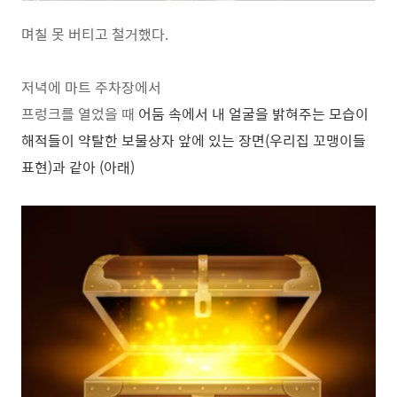
며칠 못 버티고 철거했다.
저녁에 마트 주차장에서
프렁크를 열었을 때
어둠 속에서 내 얼굴을 밝혀주는 모습이
해적들이 약탈한 보물상자 앞에 있는 장면(우리집 꼬맹이들
표현)과
같아 (아래)