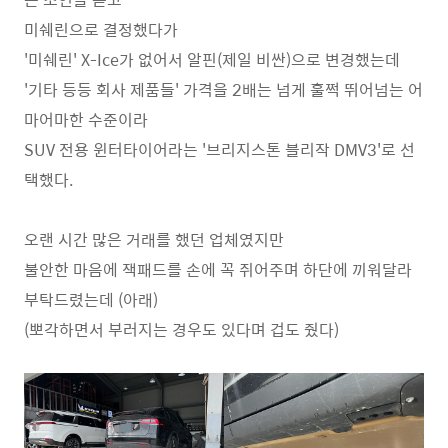
미쉐린으로 결정했다가
'미쉐린' X-Ice가 없어서 알핀(제일 비싼)으로 변경했는데
'기타 등등 회사 제품들' 가격을 2배는 넘게 훌쩍 뛰어넘는 어
마어마한 수준이라
SUV 전용 윈터타이어라는 '브리지스톤 블리작 DMV3'로 선
택했다.
오랜 시간 많은 거래를 했던 업체였지만
불안한 마음에 잭패드를 손에 꼭 쥐어주며 하단에 끼워달라
부탁드렸는데 (아래)
(뽀각하면서 부러지는 경우도 있다며 겁도 줬다)