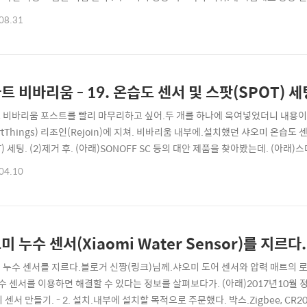
차이.스마트싱스 카페 (링크) 스탭 플루님께 '모든' 정보를 받았다. 인터내셔널 버
08.31
유럽 정보 보호 규약에 따르고.중국 내수 버전은.중국 서버와 통신 및중국 법규를 따른
트 비바리움 - 19. 온습도 센서 및 스팟(SPOT) 세팅
 비바리움 포스트를 빨리 마무리하고 싶어.두 개를 하나에 욱여넣었더니 내용이 많
rtThings) 리조인(Rejoin)에 지쳐. 비바리움 내부에.설치했던 샤오미 온습도 
T) 세팅. (2)제거 후. (아래)SONOFF SC 등의 대안 제품을 찾아봤는데. 
Netatmo Additional Indoor Module 밖에 없더라. (아래) 샤오미 온
04.10
Netatmo와 다르게.저렴한 가격에 작고 예쁘며 실시간 측정이 가능한.샤오미 센서
미 누수 센서(Xiaomi Water Sensor)를 지르다.
 누수 센서를 지르다.블로거 신짱(링크)님께.샤오미 도어 센서와 압력 매트의 
누수 센서를 이용하면 해결할 수 있다는 정보를 살펴보다가. (아래)2017년10월 
 센서 만들기. - 2. 설치.내부에 설치할 목적으로 주문했다. 박스.Zigbee, C