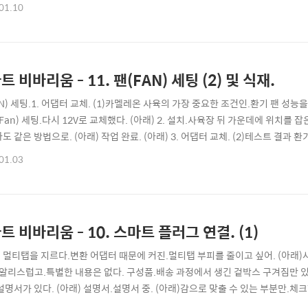
 세팅해서 끝. (아래) 3. 센서 설치. 4. 테스트.세팅 후. (아래)낮은 곳(좌)과 높
01.10
t과 다르게 Dry 전환이 늦어.끝 부분을 올려서 해결했다. 미스팅 시스템.1. 준비물. 
트 비바리움 - 11. 팬(FAN) 세팅 (2) 및 식재.
N) 세팅.1. 어댑터 교체. (1)카멜레온 사육의 가장 중요한 조건인.환기 팬 성능
 (Fan) 세팅.다시 12V로 교체했다. (아래) 2. 설치.사육장 뒤 가운데에 위치를 잡
도 같은 방법으로. (아래) 작업 완료. (아래) 3. 어댑터 교체. (2)테스트 결
.(탱크 소리가 나긴 한다.)다시 5V 어댑터로 교체했다. (아래) 4. 자동화(web
01.03
습도 센서 및 스팟(SPOT) 세팅. (1)온도, 습도 및 카멜레온의 활동 시간을 기준으로
트 비바리움 - 10. 스마트 플러그 연결. (1)
 멀티탭을 지르다.변환 어댑터 때문에 커진.멀티탭 부피를 줄이고 싶어. (아래)샤
)알리스럽고.특별한 내용은 없다. 구성품.배송 과정에서 생긴 겉박스 구겨짐만 있
 설명서가 있다. (아래) 설명서.설명서 중. (아래)감으로 맞출 수 있는 부분만.체
. (아래)바닥의 미끄럼방지 패드 등.전체적으로 만듦새가 좋다. (아래) 세팅. (1