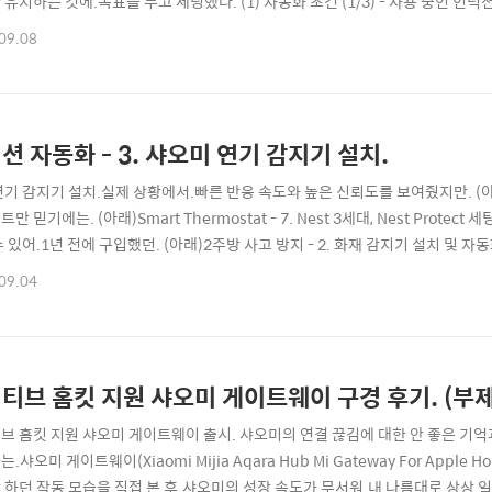
유지하는 것에.목표를 두고 세팅했다. (1) 자동화 조건 (1/3) - 사용 중인 인
인덕션 전원만 연결한 세팅이라. (아래)인덕션 자동화 - 1. 마그네트 스위치 설치.
09.08
닌.에너톡(Enertalk)과 스마트싱스를 연동시킨.쿠쿠 미터의. (아래)KuKu Meter 
션 자동화 - 3. 샤오미 연기 감지기 설치.
기 감지기 설치.실제 상황에서.빠른 반응 속도와 높은 신뢰도를 보여줬지만. (아래)애플
만 믿기에는. (아래)Smart Thermostat - 7. Nest 3세대, Nest Prot
 있어.1년 전에 구입했던. (아래)2주방 사고 방지 - 2. 화재 감지기 설치 및 자
rks with SmartThings Nest mijia. 구성품.패키징은 그냥 그렇고. (아
09.04
. (아래) 설명서.전부 중국어라. (아래)영문 설명서 중. (아래)구성품..
티브 홈킷 지원 샤오미 게이트웨이 구경 후기. (부제
브 홈킷 지원 샤오미 게이트웨이 출시. 샤오미의 연결 끊김에 대한 안 좋은 기
.샤오미 게이트웨이(Xiaomi Mijia Aqara Hub Mi Gateway For Appl
 하던 작동 모습을 직접 본 후.샤오미의 성장 속도가 무서워.내 나름대로 상상 