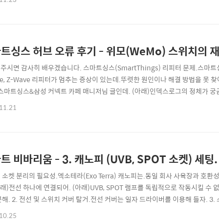
. (끝)샤오미 온습도 22.2~25도. (아래) 약 1시간이 지나고.Netatmo 온도..
트싱스 허브 오류 후기 - 위모(WeMo) 스위치의 
주시면 감사히 배우겠습니다. 스마트싱스(SmartThings) 리피터 문제.스마트
ee, Z-Wave 리피터가 멈추는 증상이 있는데.뚜렷한 원인이나 해결 방법을 못 찾
.스마트싱스&삼성 커넥트 카페 매니저님 글인데. (아래)인덱스로그의 정체가 궁
다. 일주일 후.나도 뒤를 따라갔다. 비바리움 자동화 목적으로.샤오미 소켓 3개 및 
11.21
9일.위 샤오미 소켓 3개 및 다원 1개를.허브 바로 아래 세팅 후 자동화 시작. 웹코
트 비바리움 - 3. 캐노피 (UVB, SPOT 소켓) 세팅.
 소켓 분리의 필요성.엑소테라(Exo Terra) 캐노피는.동일 회사 사육장과 호환
아래)전선 하나에 연결되어. (아래)UVB, SPOT 램프를 독립적으로 작동시킬 수 없
분해. 2. 전선 및 스위치 커버 탈거.전선 커버는 일자 드라이버를 이용해 들자. 
 개조.개조라는 단어가 아까울 정도로 최하의 난이도다. 1. 준비물.전선(좌)과.SO
10.25