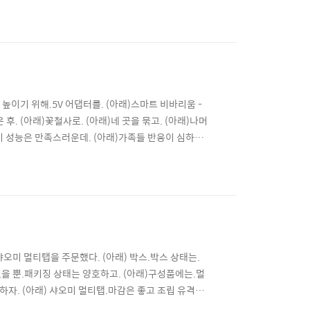
은 곳(우)에 위치한 센서 작동 확인. (아래) 5. 수
MONSOON Water F..
을 높이기 위해.5V 어댑터를. (아래)스마트 비바리움 -
은 후. (아래)꽃철사로. (아래)네 곳을 묶고. (아래)나머
과 환기 성능은 만족스러운데. (아래)가족들 반응이 심하게
CoRE).샤오미 온습도 센서의. (아래)스마트 비바리움 -
...
오미 멀티탭을 주문했다. (아래) 박스.박스 상태는.
을 뿐.패키징 상태는 양호하고. (아래)구성품에는.멀
크하자. (아래) 샤오미 멀티탭.마감은 좋고 조립 유격도
)기존 멀티탭에서. (아래)변환 어댑터 제거 후.바로 사