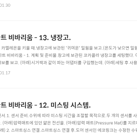
같이 조립해서. (아래) 끝. (아래) SONOFF 철거.위모 스위치 간섭 때문에.샤
01.30
NAS-WR01ZE를 지르다. - 2. 설치 및 후기, 1구 연장선. (끝)파워 큐브를 새로 
트 비바리움 - 13. 냉장고.
 카멜레온을 키울 때.냉장고에 보관된 '귀여운' 밀웜을 보고.(온도가 낮으면 밀웜
마트 비바리움 - 1. 계획 및 준비물.창고에 보관된 코카콜라 냉장고를 세팅했다.
정보를 보고. (아래)시거잭과 같이 파는 어댑터를 구입했는데. (아래)세팅 후 사용해
 (아래)12V, 2A 어댑터로 바꿔서. (아래)해결했다. (아래) 테스트.펠티어 방
01.17
8도 초과 22도 미만' 유지가 가능한지 테스트했다. 프로브가 있는 온도계로. (아래)2
트 비바리움 - 12. 미스팅 시스템.
센서.1. 센서 준비.수위에 따라 미스팅 시간을 조절할 목적으로.두 개의 센서를 
 (아래)압력매트에 있던 얇은 전선을. (아래)압력 매트(Pressure Mat)를 지르
(아래) 2. 스마트싱스 연결.스마트싱스 연결 후.도어 센서인 에코링크는 수정한 수