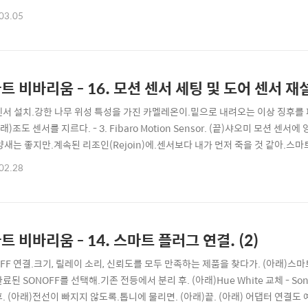
P67 방수 등급이 보이지 않아.내가 놓친 부분이 있는지 찾아봤는데.판매 페이지에
03.05
 구성품은 Aqara Water Sensor(건전지 내장), 설명서가 있다. (아래) 설명
트 비바리움 - 16. 모션 센서 세팅 및 도어 센서 재
센서 설치.강한 나무 위성 특성을 가진 카멜레온이.밑으로 내려오는 이상 징후를 파악
아래)조도 센서를 지르다. - 3. Fibaro Motion Sensor. (끝)샤오미 모션 
새는 좋지만.계속된 리조인(Rejoin)에.센서보다 내가 먼저 죽을 것 같아.스마트싱
 센서에 비해 많이 크고.센서 감지 범위가 제품 중앙을 기준으로 대칭이 아니라
02.28
D 프린터로 만들어주신.샤오미 모션 센서 거치대. (feat. ShinJjang)거치대
트 비바리움 - 14. 스마트 플러그 연결. (2)
FF 연결.크기, 릴레이 소리, 신뢰도를 모두 만족하는 제품을 찾다가. (아래)스마트 
료된 SONOFF를 선택해.기존 전등에서 분리 후. (아래)Hue White 교체 - So
. (아래)전선이 빠지지 않도록.톱니에 물리면. (아래)끝. (아래) 어댑터 연결도 예