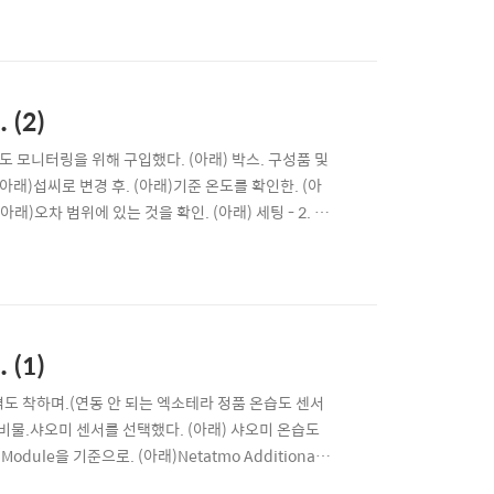
 전용 머신인 스마트폰 충전도.USB 연결만 하면 ..
 (2)
 모니터링을 위해 구입했다. (아래) 박스. 구성품 및
 (아래)섭씨로 변경 후. (아래)기준 온도를 확인한. (아
아래)오차 범위에 있는 것을 확인. (아래) 세팅 - 2. 핫
오미 온습도 센서 값을 측정하고. (아래)다시 오차 확인
. 사육장 상, 하단..
 (1)
도 착하며.(연동 안 되는 엑소테라 정품 온습도 센서
 준비물.샤오미 센서를 선택했다. (아래) 샤오미 온습도
odule을 기준으로. (아래)Netatmo Additional
. (아래)샤오미 (Xiaomi) 센서류를 지르다. - 3. 세팅