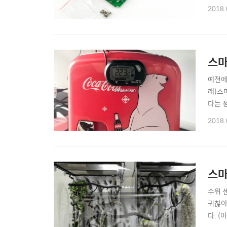
(2)똑
2018.
플러그 
스마
예전에
래)스
다는 
안 해.
2018.
인 '1
스마
수위 
귀찮아.
다. 