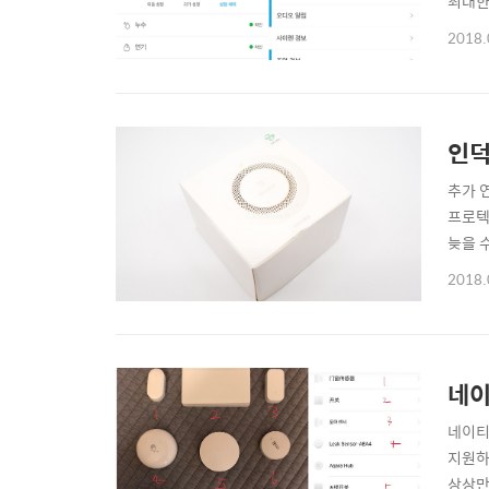
최대한 
다. 
2018.
치가 아
인덕
추가 연
프로텍트
늦을 수
스.Wo
2018.
체가 끝
네이
네이티
지원하는
상상만