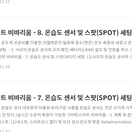
12.12
능하며. (아래)비바리움 모니터링용으로 사용할.SmartTiles(ActionTiles)
트 비바리움 - 8. 온습도 센서 및 스팟(SPOT) 세팅.
 온도계.프로브를 이용한.카멜레온의 일광욕 장소(핫존) 온도 측정과.냉장고 온도
세팅. - 1. 샤오미 온습도 센서와 오차 확인.배터리(LR44) 설치 및 전원을 켜고.
트 비바리움 - 7. 온습도 센서 및 스팟(SPOT) 세팅. (1)샤오미 온습도 센서와. (
도 설정.스팟 램프 밑 핫존 온도가.31도에 도달했을 때. (아래)측면에 부착된.샤
11.29
 (아래) 세팅 - 3. 샤오미 온습도 센서 위치 잡기.핫존과 쿨존의 온습도 측정을 위해
트 비바리움 - 7. 온습도 센서 및 스팟(SPOT) 세팅.
 온습도 센서.대부분의 자동화 트리거로 사용될 온습도 센서는.작은 크기에 가격
도 안 된다.)실시간 수준의 측정이 가능한. (아래)스마트 비바리움 - 1. 계획 및
스트. (1)네스트, 스마트싱스 멀티 및 모션 센서 온도와 맞춘.Netatmo Indoor M
or Module을 지르다. - 1. 개봉 및 세팅 (1), 사용기.측정 시작. (아래) 페어링 후
11.23