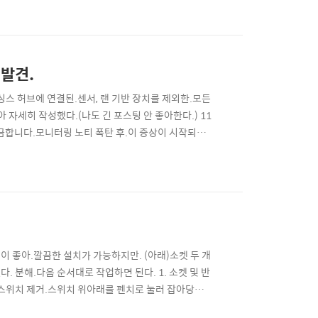
재발견.
싱스 허브에 연결된.센서, 랜 기반 장치를 제외한.모든
아 자세히 작성했다.(나도 긴 포스팅 안 좋아한다.) 11
금합니다.모니터링 노티 폭탄 후.이 증상이 시작되었
다원(PM-B430-ZB) 1개를.다른 방에 예비 세팅.
어 외출 모드 설정 미스로 노티 문자 250개를 ..
성이 좋아.깔끔한 설치가 가능하지만. (아래)소켓 두 개
다. 분해.다음 순서대로 작업하면 된다. 1. 소켓 및 반
3. 스위치 제거.스위치 위아래를 펜치로 눌러 잡아당기면
NOFF 세팅에 사용한 케이블 글랜드 (우) 준비. 스마