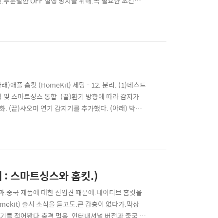
덕션.무분별한 OFF 실행 방지를 위해.꼭 필요한 조건이
'실제 사용 중인 인덕션'을 파악하는 부분은.새로운 장
- 1. 앱 구성..
 홈킷 (HomeKit) 세팅 - 12. 분리. (1)네스트
ect 세팅 및 스마트싱스 통합. (끝)환기 방향에 따라 감지가
동화. (끝)샤오미 연기 감지기를 추가했다. (아래) 박
래)구성품은.앵커, 볼트, 양면테이프 2개.브라켓, 설명서, 본
 : 스마트싱스와 홈킷.)
억과.중국 제품에 대한 선입견 때문에.네이티브 홈킷을
e Homekit) 출시 소식을 듣고도.큰 감흥이 없다가.막상
일기를 적어봤다.충격 먹음. 인터내셔널 버전과 중국 내