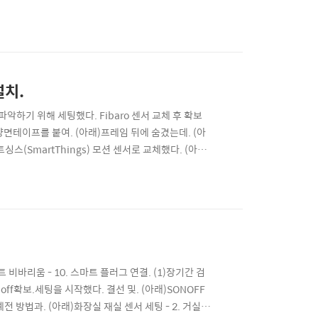
는 방수 기능 설명이 있다. 구성품.패키징은. (아래)양
서. 참고.초기화 방법은.버튼(물방울 모양)을 누른 ..
설치.
하기 위해 세팅했다. Fibaro 센서 교체 후 확보
센서에 양면테이프를 붙여. (아래)프레임 뒤에 숨겼는데. (아
스(SmartThings) 모션 센서로 교체했다. (아래)
.적당한 설치 위치를 찾기가 어려웠지만.블로거 신짱
로 해결했으며. (아래)자동화는.먹이..
비바리움 - 10. 스마트 플러그 연결. (1)장기간 검
noff확보.세팅을 시작했다. 결선 및. (아래)SONOFF
전 방법과. (아래)화장실 재실 센서 세팅 - 2. 거실.