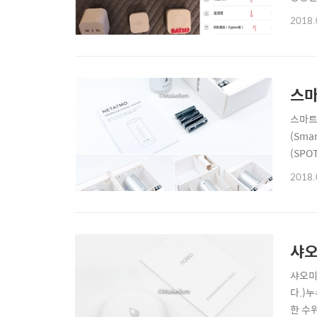
수용 
2018.
국, 
스마
스마트
(Sma
(SPO
제품은.
2018.
있는 
샤오
샤오미
다.)
한 수위