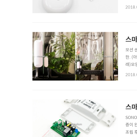
한.I
2018.
호하고.
스마
모션 
한. (
래)모양
샤오미
2018.
님이 3
스마
SONO
증이 완
조립 후