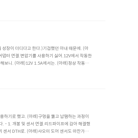
오미 6구 멀티탭을 사용할 수 없어.1구 연장선과. 스마트
구입..
 성장이 더디다고 한다.)기겁했던 아내 때문에. (아
 어댑터 연결.변압기를 사용하기 싫어.12V에서 작동한
보니. (아래)12V 1.5A에서는. (아래)정상 작동을
식이라.실내에서 영하 온도는 기대 안 하지만.내 목표 온도
2.3도에서 시작해서. (아래)30분 후.6...
사용하기로 했고. (아래)구멍을 뚫고 납땜하는 과정이
다. - 1. 개봉 및 센서 연결.리드파이프에 감아 해결했
위 센서 DTH로. (아래)샤오미 도어 센서도 마찬가지