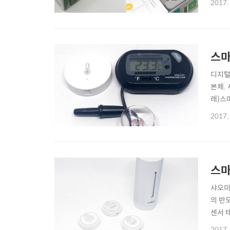
2017.
용이 가
스마
디지털
본체. 
래)스마
존 온
2017.
후 끝.
스마
샤오미
의 반
센서 테
indo
2017.