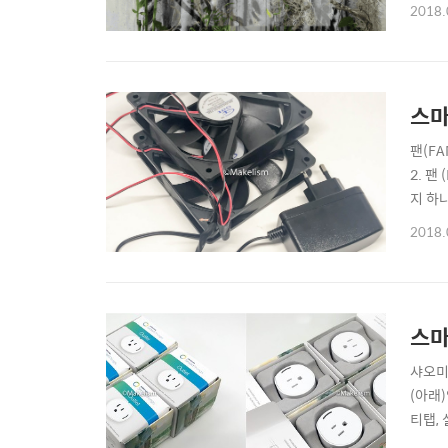
방법으로
2018.
정.We
스마
팬(FA
2. 팬
지 하나
안 좋아
2018.
7. 온
스마
샤오미
(아래
티탭,
없으며