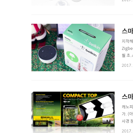
및 후기
스마
지적해
Zigb
월 초
다고 한
2017.
11월0
스마
캐노피
가. (
사경 
된다.
2017.