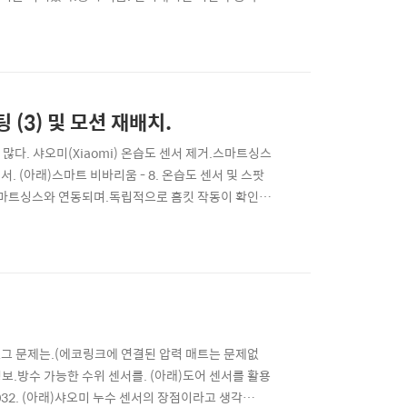
전은.싱가폴, 유럽, 미국에 분산된 서버와 통신 및.미
다고 한다. 현재(2018년08월30일) 판..
 (3) 및 모션 재배치.
다. 샤오미(Xiaomi) 온습도 센서 제거.스마트싱스
센서. (아래)스마트 비바리움 - 8. 온습도 센서 및 스팟
(아래)스마트싱스와 연동되며.독립적으로 홈킷 작동이 확인된
습도 센서를 포기한 이유.비싸고 큰 데다 측정 인터벌(5분)이
는. (아래)계속된 끊..
로그 문제는.(에코링크에 연결된 압력 매트는 문제없
정보.방수 가능한 수위 센서를. (아래)도어 센서를 활용
R2032. (아래)샤오미 누수 센서의 장점이라고 생각