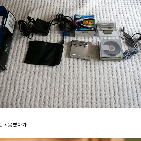
고 녹음했다가
.