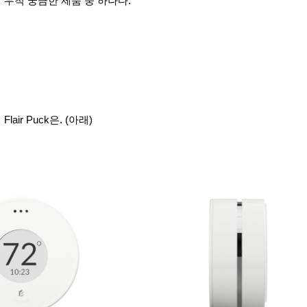
어
무척 궁금한 제품 중 하나다
.
air Puck은. (아래)