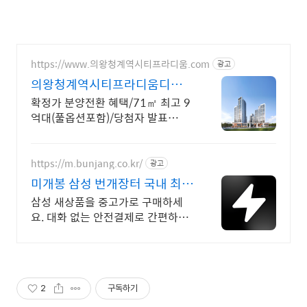
https://www.의왕청계역시티프라디움.com
광고
의왕청계역시티프라디움디하모
니
확정가 분양전환 혜택/71㎡ 최고 9
억대(풀옵션포함)/당첨자 발표
7.23(목)
https://m.bunjang.co.kr/
광고
미개봉 삼성 번개장터 국내 최대
브랜드 중고거래
삼성 새상품을 중고가로 구매하세
요. 대화 없는 안전결제로 간편하게!
전국 각지에서 올라오는 전국구 최
다 상품 매일 10만 개 이상의 신규
상품 업로드
2
구독하기