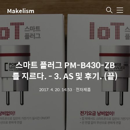
Makelism
메
뉴
스마트 플러그 PM-B430-ZB
를 지르다. - 3. AS 및 후기. (끝)
2017. 4. 20. 14:53
ㆍ
전자제품