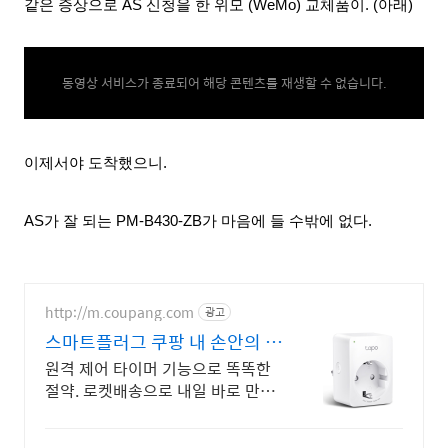
같은 증상으로 AS 신청을 한
위모 (WeMo)
교체품이. (아래)
동영상 서비스가 종료되어 해당 콘텐츠를 재생할 수 없습니다.
이제서야
도착했으니.
AS가 잘 되는 PM-B430-ZB
가
마음에 들 수
밖에 없다.
http://m.coupang.com
광고
스마트플러그 쿠팡 내 손안의 스
마트 플러그
원격 제어 타이머 기능으로 똑똑한
절약. 로켓배송으로 내일 바로 만나
세요! 와우회원 무료배송, 30일 반
품! 5% 적립. 스마트 플러그 쿠팡에