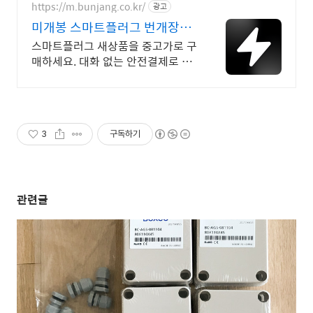
서.
https://m.bunjang.co.kr/
광고
미개봉 스마트플러그 번개장터
국내 최대 브랜드 중고거래
스마트플러그 새상품을 중고가로 구
매하세요. 대화 없는 안전결제로 간
편하게! 전국 각지에서 올라오는 전
국구 최다 상품 매일 10만 개 이상
의 신규 상품 업로드
3
구독하기
관련글