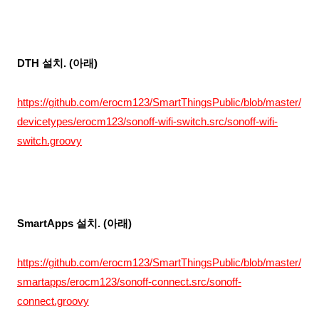
DTH 설치. (아래)
https://github.com/erocm123/SmartThingsPublic/blob/master/
devicetypes/erocm123/sonoff-wifi-switch.src/sonoff-wifi-
switch.groovy
Smart
Apps 설치. (아래)
https://github.com/erocm123/SmartThingsPublic/blob/master/
smartapps/erocm123/sonoff-connect.src/sonoff-
connect.groovy