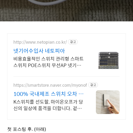
http://www.netopian.co.kr/
광고
넷기어수입사 네토피아
비용효율적인 스위치 관리형 스마트
스위치 POE스위치 무선AP 넷기어
수입사
https://smartstore.naver.com/myonof
광고
100% 국내제조 스위치 오차 없
는 정밀함, ONOF
K스위치를 선도할, 마이온오프가 당
신의 일상에 품격을 더합니다. 겉은
모방할 수 있어도 장인의 기술력과
정교함은 따라할 수 없습니다.
첫 포스팅 후. (아래)