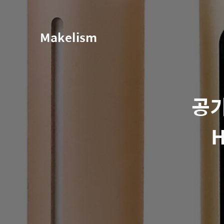
Makelism
공기
H