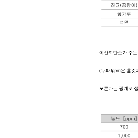
이산화탄소가 주는
(1,000ppm은 
모른다는
핑계로
생