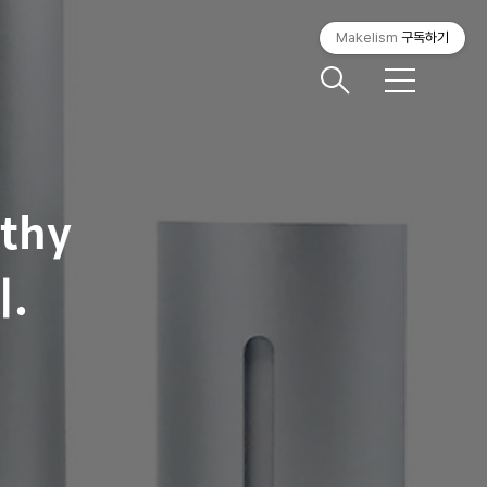
Makelism
구독하기
메
뉴
thy
기.