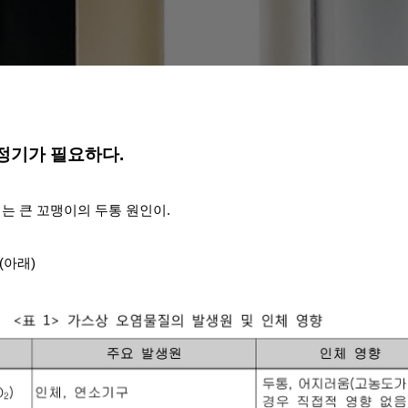
정기가 필요하다.
되는
큰 꼬맹이의
두통 원인이.
(아래)