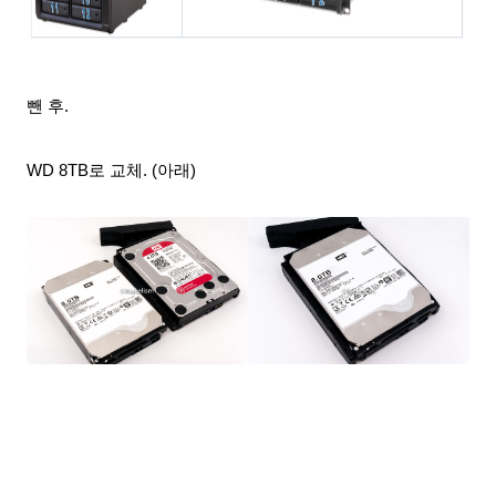
뺀 후.
WD 8TB로 교체. (아래)