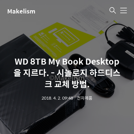
Makelism
메
뉴
WD 8TB My Book Desktop
을 지르다. - 시놀로지 하드디스
크 교체 방법.
2018. 4. 2. 09:48
ㆍ
전자제품