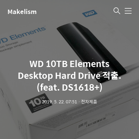
Makelism
메
뉴
WD 10TB Elements
Desktop Hard Drive 적출.
(feat. DS1618+)
2019. 5. 22. 07:51
ㆍ
전자제품