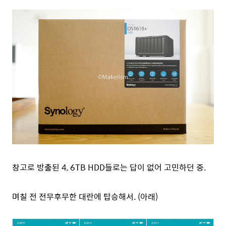
창고로 방출된 4, 6TB HDD들로는 답이 없어 고민하던 중.
며칠 전 전무후무한 대란에 탑승해서. (아래)