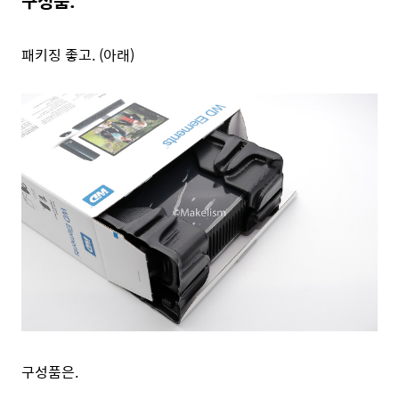
구성품.
패키징 좋고. (아래)
구성품은.