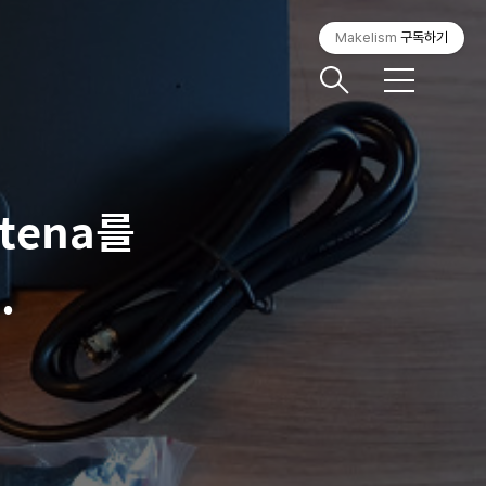
Makelism
구독하기
메
뉴
ntena를
.