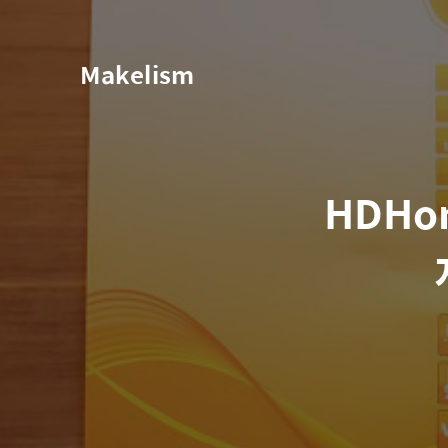
Makelism
HDHom