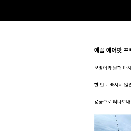
애플 에어팟 프로(
꼬맹이와 올해 마지
한 번도 빠지지 않
용궁으로 떠나보내며