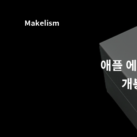
Makelism
애플 에어
개봉