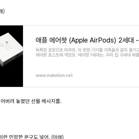
래)
독특한 포장으로 마무리. 이 편한 기기를 가족들과 같이 즐기고
에어팟 포스트에 적었듯. 에어팟 1세대는. 우리 집 구세대 제
중 한 명인. 큰 꼬맹이에게 조용히 방출 후. 아내와 함께..
www.makelism.net
어버려 놓쳤던 선물 메시지를.
이란 민망한 문구도 넣어. (아래)