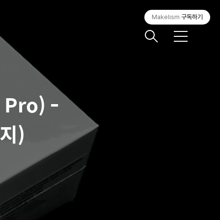
Makelism
구독하기
메
뉴
Pro) -
시지)