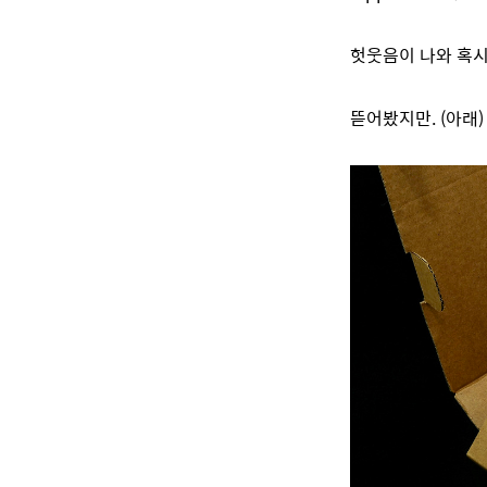
헛웃음이 나와 혹시
뜯어봤지만. (아래)