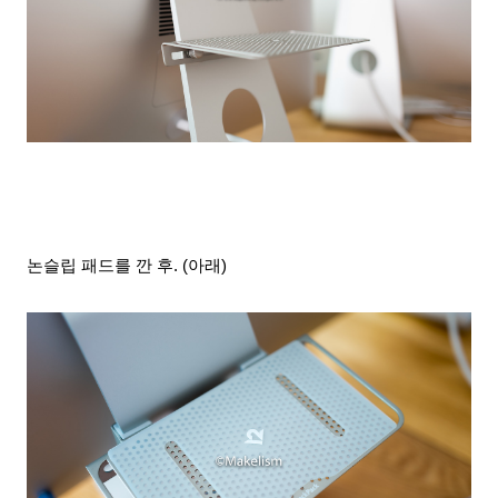
논슬립 패드를 깐 후. (아래)