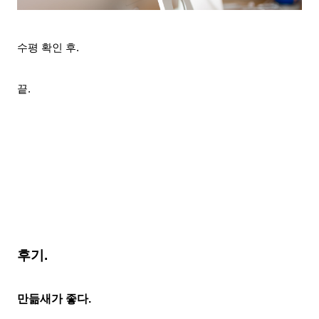
수평 확인 후.
끝.
후기.
만듦새가
좋다.