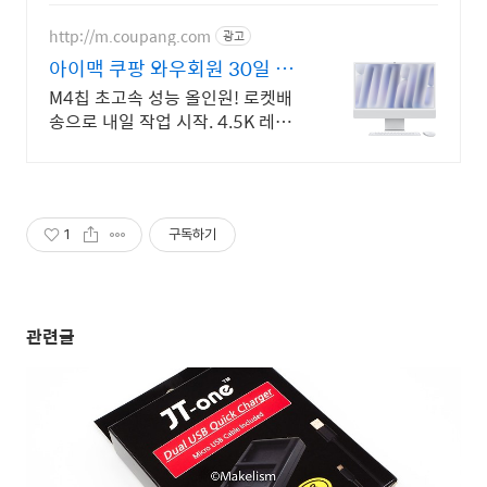
장, 픽업전문엔지니어 대기
http://m.coupang.com
광고
아이맥 쿠팡 와우회원 30일 반
품
M4칩 초고속 성능 올인원! 로켓배
송으로 내일 작업 시작. 4.5K 레티나
선명한 디스플레이. 발열 소음 없이
쾌적한 환경.
1
구독하기
관련글