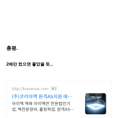
총평.
2배만 컸으면 좋았을 듯...
http://koreamac.com
광고
(주)코리아맥 원격AS지원 애플
정식자격보유 신속출장점검
아이맥 맥북 아이맥만 전문법인기
업, 맥전문장비, 출장픽업, 원격AS
서울, 경기, 인천 일부지역 당일 출