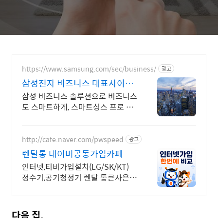
https://www.samsung.com/sec/business/
광고
삼성전자 비즈니스 대표사이트
본사 공식 운영 견적문의
삼성 비즈니스 솔루션으로 비즈니스
도 스마트하게, 스마트싱스 프로 솔
루션
http://cafe.naver.com/pwspeed
광고
렌탈통 네이버공동가입카페
인터넷,티비가입설치(LG/SK/KT)
정수기,공기청정기 렌탈 통큰사은품
을 드립니다
다음 집.