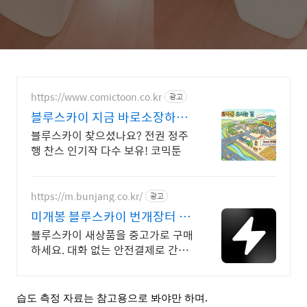
https://www.comictoon.co.kr
광고
블루스카이 지금 바로소장하기
놓치면 품절 판타지 전권세트
블루스카이 찾으셨나요? 전권 정주
행 찬스 인기작 다수 보유! 코믹툰
https://m.bunjang.co.kr/
광고
미개봉 블루스카이 번개장터 국
내 최대 브랜드 중고거래
블루스카이 새상품을 중고가로 구매
하세요. 대화 없는 안전결제로 간편
하게! 전국 각지에서 올라오는 전국
구 최다 상품 매일 10만 개 이상의
신규 상품 업로드
습도 측정 자료는 참고용으로 봐야만 하며
.