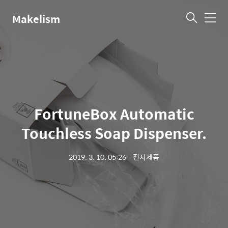
Makelism
메
뉴
FortuneBox Automatic
Touchless Soap Dispenser.
2019. 3. 10. 05:26
ㆍ
전자제품