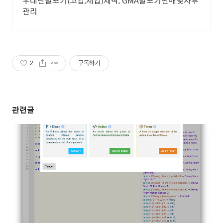
우레탄발포기(고압,제압)제작, GMA발포기판매및사후
관리
2
구독하기
관련글