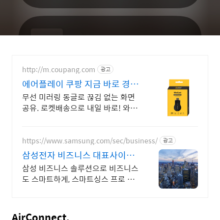
http://m.coupang.com
광고
에어플레이 쿠팡 지금 바로 경
험!
무선 미러링 동글로 끊김 없는 화면
공유. 로켓배송으로 내일 바로! 와우
회원 무료배송, 30일 반품. 편리한
무선 라이프 지금 시작!
https://www.samsung.com/sec/business/
광고
삼성전자 비즈니스 대표사이트
본사 공식 운영 견적문의
삼성 비즈니스 솔루션으로 비즈니스
도 스마트하게, 스마트싱스 프로 솔
루션
AirConnect.