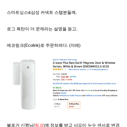
스마트싱스&삼성 커넥트 스탭분들께.
로그 폭탄이 더 문제라는
설명을
듣고.
에코링크(Ecolink)로
주문하려다
. (아래)
블로거 신짱님
(
링크
)
께
정보를 받고 샤오미 누수 센서로
변경