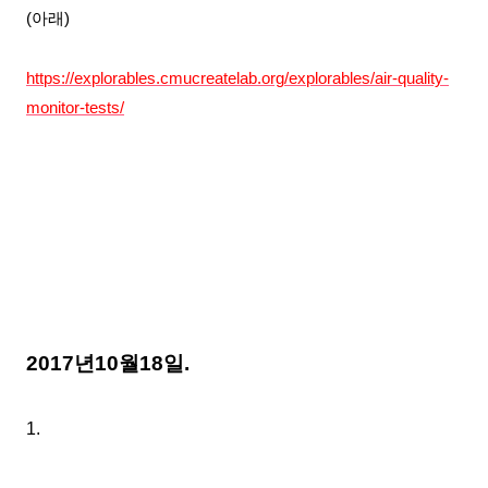
(아래)
https://explorables.cmucreatelab.org/explorables/air-quality-
monitor-tests/
2017년10월18
일.
1.