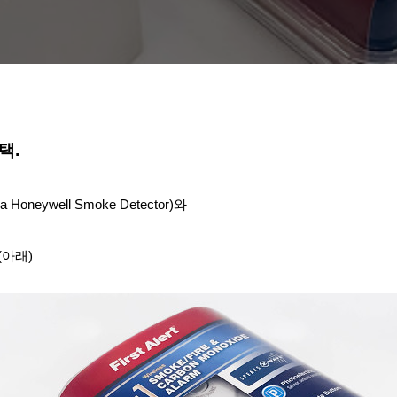
택.
 Honeywell Smoke Detector)와
 (아래)