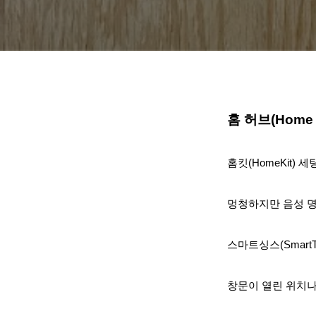
홈 허브(Home
홈킷(HomeKit) 세
멍청하지만 음성 명령
스마트싱스(SmartT
창문이 열린 위치나