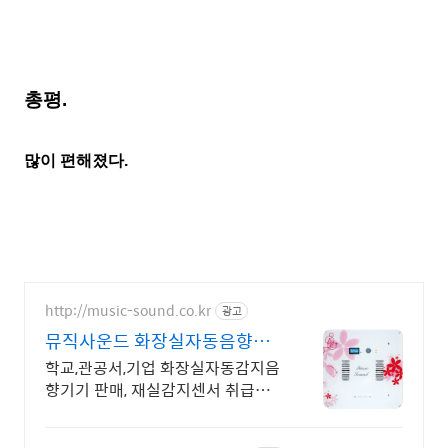
총평.
많이 편해졌다.
http://music-sound.co.kr
광고
뮤직사운드 화장실자동음향기
기
학교,관공서,기업 화장실자동감지음
향기기 판매, 재실감지센서 취급업
체