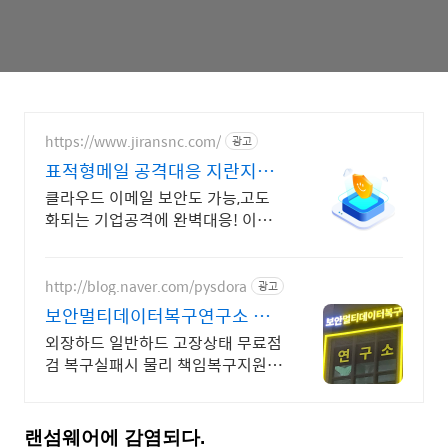
https://www.jiransnc.com/
광고
표적형메일 공격대응 지란지교
IT 보안솔루션 전문기업
클라우드 이메일 보안도 가능,고도
화되는 기업공격에 완벽대응! 이메
일 시큐리티
http://blog.naver.com/pysdora
광고
보안멀티데이터복구연구소 당
일
외장하드 일반하드 고장상태 무료점
검 복구실패시 물리 책임복구지원금
제도 운영
랜섬웨어에 감염되다.